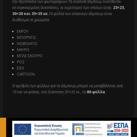
την προστασία των φωτογραφιών.Τα κλασικά άλμπουμ διατίθενται
σε συγκεκριμένες διαστάσεις, οι κυριότερες των οποίων είναι
:
23×23,
30×30 και 35×35 εκ.
Τα φύλλα των κλασικών άλμπουμ είναι
διαθέσιμα σε χρώματα:
ΕΚΡΟΥ
ΜΠΟΡΝΤΩ
ΝΟΒΟΛΑΤΟ
ΜΑΥΡΟ
ΜΠΛΕ ΣΚΟΥΡΟ
ΡΟΖ
ΣΙΕΛ
CARTOON
Ο αριθμός των φύλλων για τα άλμπουμ μπορεί να μεταβάλλεται ανά
10 και να φτάσει, στη διάσταση 35×35 εκ., τα
80 φύλλα