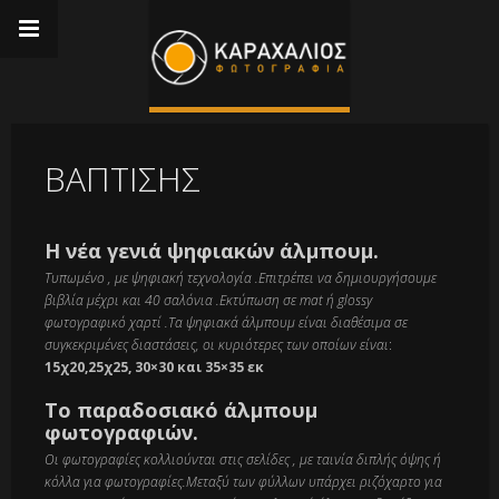
ΒΆΠΤΙΣΗΣ
Η νέα γενιά ψηφιακών άλμπουμ.
Τυπωμένο , με ψηφιακή τεχνολογία .
Επιτρέπει να δημιουργήσουμε
βιβλία μέχρι και 40 σαλόνια .
Eκτύπωση σε mat ή glossy
φωτογραφικό χαρτί .
Τα ψηφιακά άλμπουμ είναι διαθέσιμα σε
συγκεκριμένες διαστάσεις, οι κυριότερες των οποίων είναι
:
15χ20,25χ25, 30×30 και 35×35 εκ
Το παραδοσιακό άλμπουμ
φωτογραφιών.
Οι φωτογραφίες κολλιούνται στις σελίδες , με ταινία διπλής όψης ή
κόλλα για φωτογραφίες.Μεταξύ των φύλλων υπάρχει ριζόχαρτο για